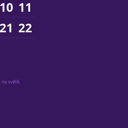
10
11
21
22
 na světě.