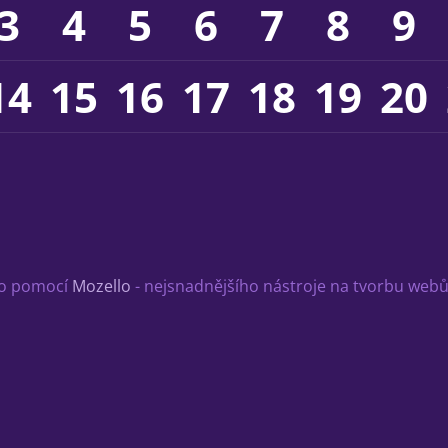
3
4
5
6
7
8
9
14
15
16
17
18
19
20
o pomocí
Mozello
- nejsnadnějšího nástroje na tvorbu webů