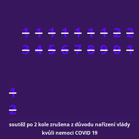
1
1
1
1
1
1
1
2
2
3
4
5
6
7
8
9
0
1
1
2
soutěž po 2 kole zrušena z důvodu nařízení vlády
kvůli nemoci COVID 19